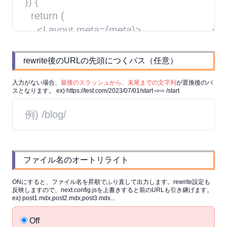
rewrite後のURLの先頭につくパス（任意）
入力がない場合、
最後のスラッシュから、末尾までの文字列
が置換後のパ
スとなります。 ex) https://test.com/2023/07/01/start ⇨⇨ /start
ファイル名のオートリライト
ONにすると、ファイル名を昇順でふり直して出力します。rewrite設定も
反映しますので、next.config.jsを上書きすると前のURLも引き継げます。
ex) post1.mdx,post2.mdx,post3.mdx...
Off